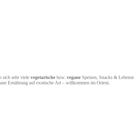
 sich sehr viele
vegetarische
bzw.
vegane
Speisen, Snacks & Lebensmit
egane Ernährung auf exotische Art – willkommen im Orient.