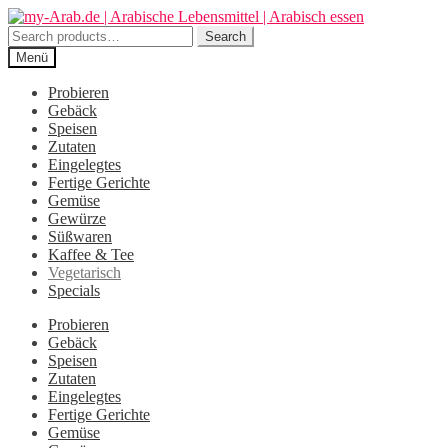
Zur
Zum
Navigation
Inhalt
Search
Search
springen
springen
for:
Menü
Probieren
Gebäck
Speisen
Zutaten
Eingelegtes
Fertige Gerichte
Gemüse
Gewürze
Süßwaren
Kaffee & Tee
Vegetarisch
Specials
Probieren
Gebäck
Speisen
Zutaten
Eingelegtes
Fertige Gerichte
Gemüse