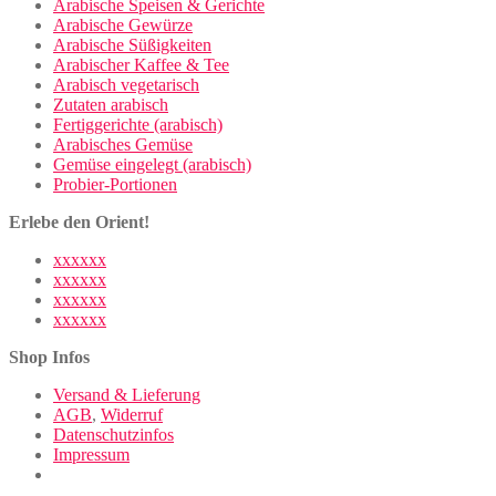
Arabische Speisen & Gerichte
Arabische Gewürze
Arabische Süßigkeiten
Arabischer Kaffee & Tee
Arabisch vegetarisch
Zutaten arabisch
Fertiggerichte (arabisch)
Arabisches Gemüse
Gemüse eingelegt (arabisch)
Probier-Portionen
Erlebe den Orient!
xxxxxx
xxxxxx
xxxxxx
xxxxxx
Shop Infos
Versand & Lieferung
AGB
,
Widerruf
Datenschutzinfos
Impressum