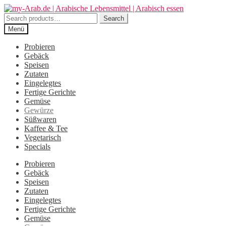
Zur
Zum
Navigation
Inhalt
Search
Search
springen
springen
for:
Menü
Probieren
Gebäck
Speisen
Zutaten
Eingelegtes
Fertige Gerichte
Gemüse
Gewürze
Süßwaren
Kaffee & Tee
Vegetarisch
Specials
Probieren
Gebäck
Speisen
Zutaten
Eingelegtes
Fertige Gerichte
Gemüse