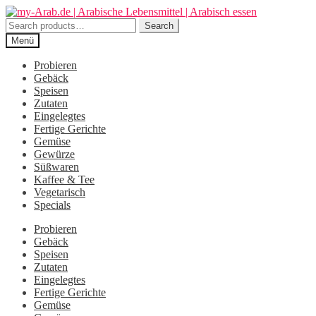
Zur
Zum
Navigation
Inhalt
Search
Search
springen
springen
for:
Menü
Probieren
Gebäck
Speisen
Zutaten
Eingelegtes
Fertige Gerichte
Gemüse
Gewürze
Süßwaren
Kaffee & Tee
Vegetarisch
Specials
Probieren
Gebäck
Speisen
Zutaten
Eingelegtes
Fertige Gerichte
Gemüse