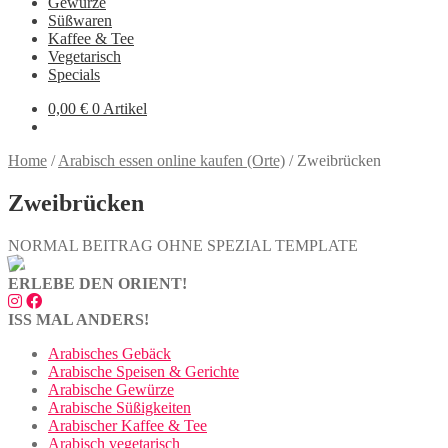
Gewürze
Süßwaren
Kaffee & Tee
Vegetarisch
Specials
0,00
€
0 Artikel
Home
/
Arabisch essen online kaufen (Orte)
/
Zweibrücken
Zweibrücken
NORMAL BEITRAG OHNE SPEZIAL TEMPLATE
ERLEBE DEN ORIENT!
ISS MAL ANDERS!
Arabisches Gebäck
Arabische Speisen & Gerichte
Arabische Gewürze
Arabische Süßigkeiten
Arabischer Kaffee & Tee
Arabisch vegetarisch