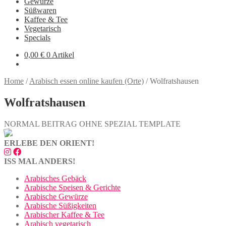
Gewürze
Süßwaren
Kaffee & Tee
Vegetarisch
Specials
0,00
€
0 Artikel
Home
/
Arabisch essen online kaufen (Orte)
/
Wolfratshausen
Wolfratshausen
NORMAL BEITRAG OHNE SPEZIAL TEMPLATE
ERLEBE DEN ORIENT!
ISS MAL ANDERS!
Arabisches Gebäck
Arabische Speisen & Gerichte
Arabische Gewürze
Arabische Süßigkeiten
Arabischer Kaffee & Tee
Arabisch vegetarisch