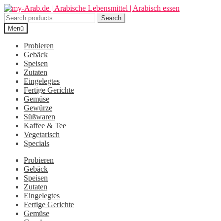
Zur
Zum
Navigation
Inhalt
Search
Search
springen
springen
for:
Menü
Probieren
Gebäck
Speisen
Zutaten
Eingelegtes
Fertige Gerichte
Gemüse
Gewürze
Süßwaren
Kaffee & Tee
Vegetarisch
Specials
Probieren
Gebäck
Speisen
Zutaten
Eingelegtes
Fertige Gerichte
Gemüse