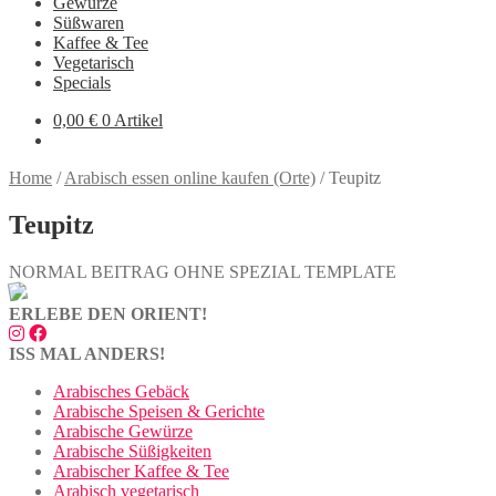
Gewürze
Süßwaren
Kaffee & Tee
Vegetarisch
Specials
0,00
€
0 Artikel
Home
/
Arabisch essen online kaufen (Orte)
/
Teupitz
Teupitz
NORMAL BEITRAG OHNE SPEZIAL TEMPLATE
ERLEBE DEN ORIENT!
ISS MAL ANDERS!
Arabisches Gebäck
Arabische Speisen & Gerichte
Arabische Gewürze
Arabische Süßigkeiten
Arabischer Kaffee & Tee
Arabisch vegetarisch