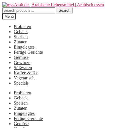
Zur
Zum
Navigation
Inhalt
Search
Search
springen
springen
for:
Menü
Probieren
Gebäck
Speisen
Zutaten
Eingelegtes
Fertige Gerichte
Gemüse
Gewürze
Süßwaren
Kaffee & Tee
Vegetarisch
Specials
Probieren
Gebäck
Speisen
Zutaten
Eingelegtes
Fertige Gerichte
Gemüse