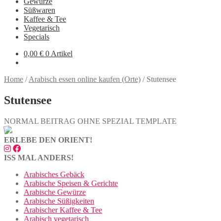
Gewürze
Süßwaren
Kaffee & Tee
Vegetarisch
Specials
0,00
€
0 Artikel
Home
/
Arabisch essen online kaufen (Orte)
/
Stutensee
Stutensee
NORMAL BEITRAG OHNE SPEZIAL TEMPLATE
ERLEBE DEN ORIENT!
ISS MAL ANDERS!
Arabisches Gebäck
Arabische Speisen & Gerichte
Arabische Gewürze
Arabische Süßigkeiten
Arabischer Kaffee & Tee
Arabisch vegetarisch