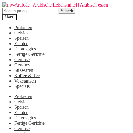
Zur
Zum
Navigation
Inhalt
Search
Search
springen
springen
for:
Menü
Probieren
Gebäck
Speisen
Zutaten
Eingelegtes
Fertige Gerichte
Gemüse
Gewürze
Süßwaren
Kaffee & Tee
Vegetarisch
Specials
Probieren
Gebäck
Speisen
Zutaten
Eingelegtes
Fertige Gerichte
Gemüse