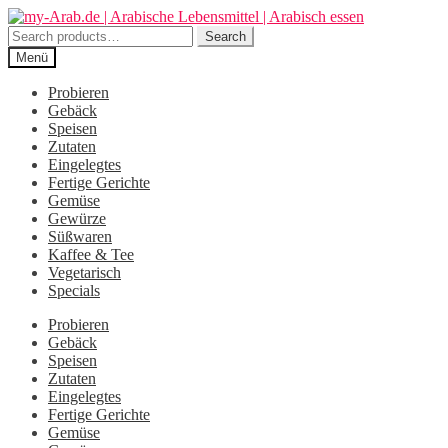
Zur
Zum
Navigation
Inhalt
Search
Search
springen
springen
for:
Menü
Probieren
Gebäck
Speisen
Zutaten
Eingelegtes
Fertige Gerichte
Gemüse
Gewürze
Süßwaren
Kaffee & Tee
Vegetarisch
Specials
Probieren
Gebäck
Speisen
Zutaten
Eingelegtes
Fertige Gerichte
Gemüse