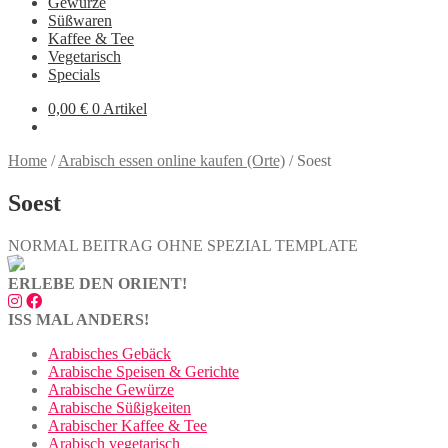
Gewürze
Süßwaren
Kaffee & Tee
Vegetarisch
Specials
0,00
€
0 Artikel
Home
/
Arabisch essen online kaufen (Orte)
/
Soest
Soest
NORMAL BEITRAG OHNE SPEZIAL TEMPLATE
ERLEBE DEN ORIENT!
ISS MAL ANDERS!
Arabisches Gebäck
Arabische Speisen & Gerichte
Arabische Gewürze
Arabische Süßigkeiten
Arabischer Kaffee & Tee
Arabisch vegetarisch