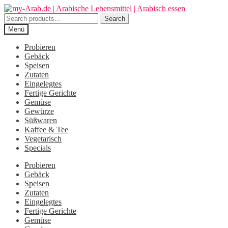
Zur
Zum
Navigation
Inhalt
Search
Search
springen
springen
for:
Menü
Probieren
Gebäck
Speisen
Zutaten
Eingelegtes
Fertige Gerichte
Gemüse
Gewürze
Süßwaren
Kaffee & Tee
Vegetarisch
Specials
Probieren
Gebäck
Speisen
Zutaten
Eingelegtes
Fertige Gerichte
Gemüse