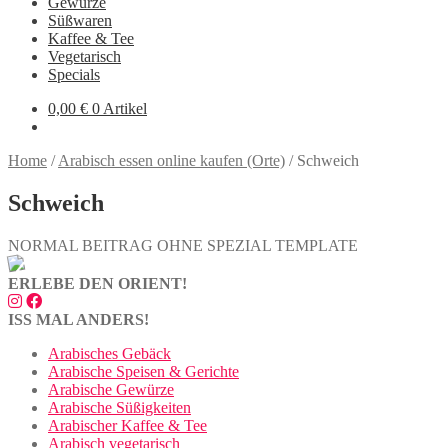
Gewürze
Süßwaren
Kaffee & Tee
Vegetarisch
Specials
0,00
€
0 Artikel
Home
/
Arabisch essen online kaufen (Orte)
/
Schweich
Schweich
NORMAL BEITRAG OHNE SPEZIAL TEMPLATE
ERLEBE DEN ORIENT!
ISS MAL ANDERS!
Arabisches Gebäck
Arabische Speisen & Gerichte
Arabische Gewürze
Arabische Süßigkeiten
Arabischer Kaffee & Tee
Arabisch vegetarisch