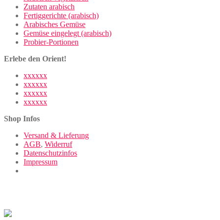
Zutaten arabisch
Fertiggerichte (arabisch)
Arabisches Gemüse
Gemüse eingelegt (arabisch)
Probier-Portionen
Erlebe den Orient!
xxxxxx
xxxxxx
xxxxxx
xxxxxx
Shop Infos
Versand & Lieferung
AGB
,
Widerruf
Datenschutzinfos
Impressum