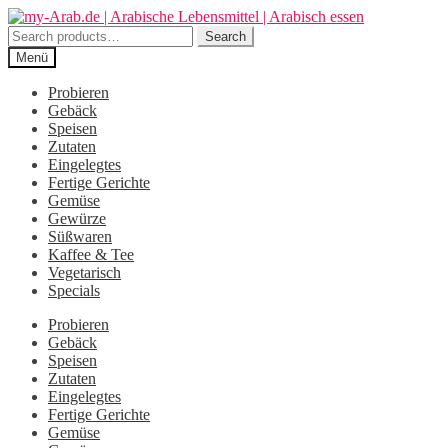
Zur
Zum
Navigation
Inhalt
Search
Search
springen
springen
for:
Menü
Probieren
Gebäck
Speisen
Zutaten
Eingelegtes
Fertige Gerichte
Gemüse
Gewürze
Süßwaren
Kaffee & Tee
Vegetarisch
Specials
Probieren
Gebäck
Speisen
Zutaten
Eingelegtes
Fertige Gerichte
Gemüse