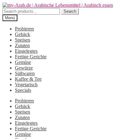
Zur
Zum
Navigation
Inhalt
Search
Search
springen
springen
for:
Menü
Probieren
Gebäck
Speisen
Zutaten
Eingelegtes
Fertige Gerichte
Gemüse
Gewürze
Süßwaren
Kaffee & Tee
Vegetarisch
Specials
Probieren
Gebäck
Speisen
Zutaten
Eingelegtes
Fertige Gerichte
Gemüse