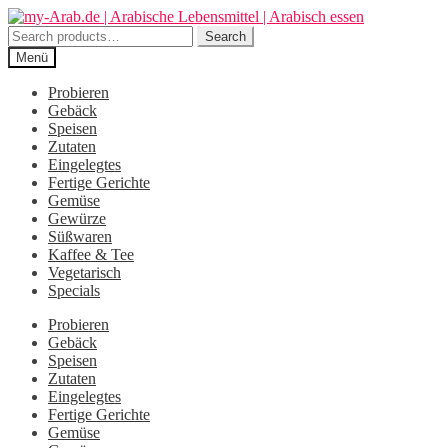
Zur
Zum
Navigation
Inhalt
Search
Search
springen
springen
for:
Menü
Probieren
Gebäck
Speisen
Zutaten
Eingelegtes
Fertige Gerichte
Gemüse
Gewürze
Süßwaren
Kaffee & Tee
Vegetarisch
Specials
Probieren
Gebäck
Speisen
Zutaten
Eingelegtes
Fertige Gerichte
Gemüse