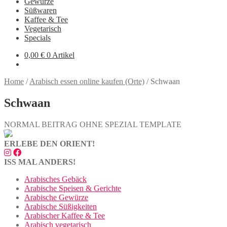
Gewürze
Süßwaren
Kaffee & Tee
Vegetarisch
Specials
0,00
€
0 Artikel
Home
/
Arabisch essen online kaufen (Orte)
/
Schwaan
Schwaan
NORMAL BEITRAG OHNE SPEZIAL TEMPLATE
ERLEBE DEN ORIENT!
ISS MAL ANDERS!
Arabisches Gebäck
Arabische Speisen & Gerichte
Arabische Gewürze
Arabische Süßigkeiten
Arabischer Kaffee & Tee
Arabisch vegetarisch