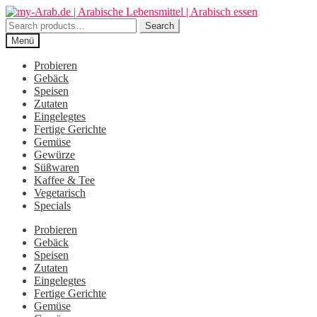
Zur
Zum
Navigation
Inhalt
Search
Search
springen
springen
for:
Menü
Probieren
Gebäck
Speisen
Zutaten
Eingelegtes
Fertige Gerichte
Gemüse
Gewürze
Süßwaren
Kaffee & Tee
Vegetarisch
Specials
Probieren
Gebäck
Speisen
Zutaten
Eingelegtes
Fertige Gerichte
Gemüse