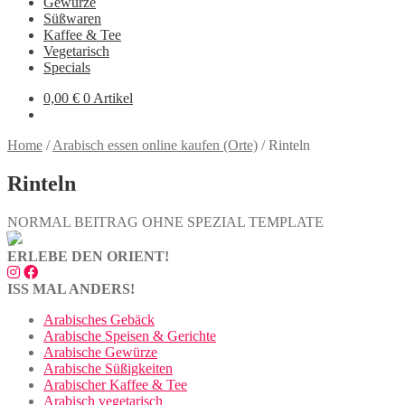
Gewürze
Süßwaren
Kaffee & Tee
Vegetarisch
Specials
0,00
€
0 Artikel
Home
/
Arabisch essen online kaufen (Orte)
/
Rinteln
Rinteln
NORMAL BEITRAG OHNE SPEZIAL TEMPLATE
ERLEBE DEN ORIENT!
ISS MAL ANDERS!
Arabisches Gebäck
Arabische Speisen & Gerichte
Arabische Gewürze
Arabische Süßigkeiten
Arabischer Kaffee & Tee
Arabisch vegetarisch