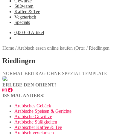
Gewürze
Süßwaren
Kaffee & Tee
Vegetarisch
Specials
0,00
€
0 Artikel
Home
/
Arabisch essen online kaufen (Orte)
/
Riedlingen
Riedlingen
NORMAL BEITRAG OHNE SPEZIAL TEMPLATE
ERLEBE DEN ORIENT!
ISS MAL ANDERS!
Arabisches Gebäck
Arabische Speisen & Gerichte
Arabische Gewürze
Arabische Süßigkeiten
Arabischer Kaffee & Tee
Arabisch vegetarisch