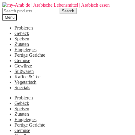
Zur
Zum
Navigation
Inhalt
Search
Search
springen
springen
for:
Menü
Probieren
Gebäck
Speisen
Zutaten
Eingelegtes
Fertige Gerichte
Gemüse
Gewürze
Süßwaren
Kaffee & Tee
Vegetarisch
Specials
Probieren
Gebäck
Speisen
Zutaten
Eingelegtes
Fertige Gerichte
Gemüse