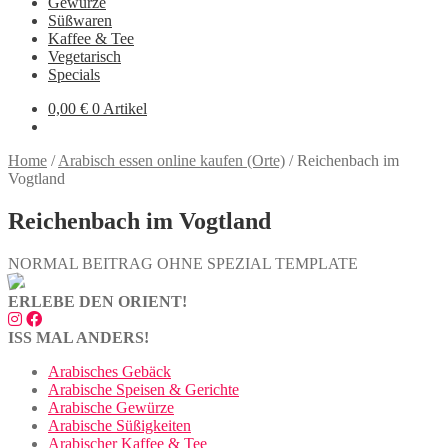
Gewürze
Süßwaren
Kaffee & Tee
Vegetarisch
Specials
0,00
€
0 Artikel
Home
/
Arabisch essen online kaufen (Orte)
/
Reichenbach im
Vogtland
Reichenbach im Vogtland
NORMAL BEITRAG OHNE SPEZIAL TEMPLATE
ERLEBE DEN ORIENT!
ISS MAL ANDERS!
Arabisches Gebäck
Arabische Speisen & Gerichte
Arabische Gewürze
Arabische Süßigkeiten
Arabischer Kaffee & Tee