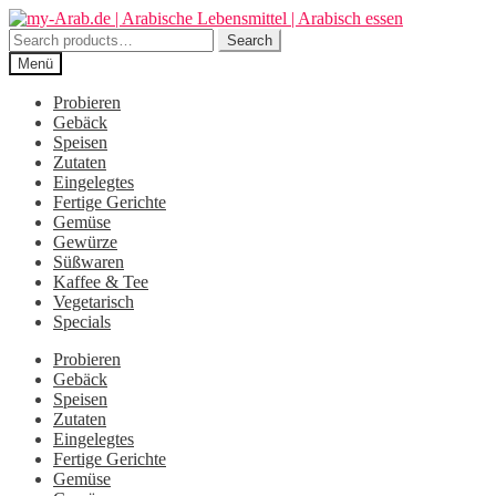
Zur
Zum
Navigation
Inhalt
Search
Search
springen
springen
for:
Menü
Probieren
Gebäck
Speisen
Zutaten
Eingelegtes
Fertige Gerichte
Gemüse
Gewürze
Süßwaren
Kaffee & Tee
Vegetarisch
Specials
Probieren
Gebäck
Speisen
Zutaten
Eingelegtes
Fertige Gerichte
Gemüse