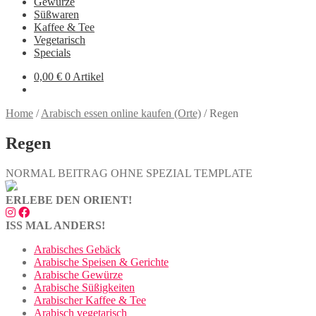
Gewürze
Süßwaren
Kaffee & Tee
Vegetarisch
Specials
0,00
€
0 Artikel
Home
/
Arabisch essen online kaufen (Orte)
/
Regen
Regen
NORMAL BEITRAG OHNE SPEZIAL TEMPLATE
ERLEBE DEN ORIENT!
ISS MAL ANDERS!
Arabisches Gebäck
Arabische Speisen & Gerichte
Arabische Gewürze
Arabische Süßigkeiten
Arabischer Kaffee & Tee
Arabisch vegetarisch