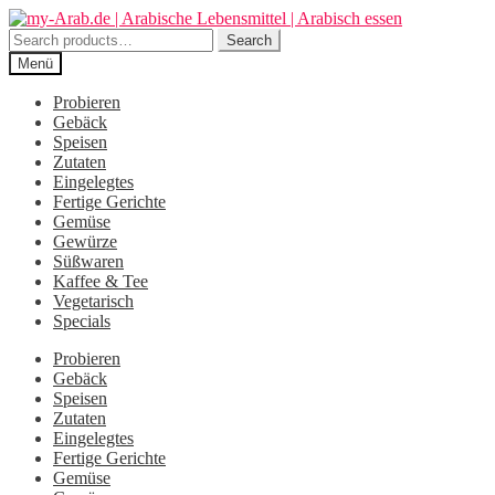
Zur
Zum
Navigation
Inhalt
Search
Search
springen
springen
for:
Menü
Probieren
Gebäck
Speisen
Zutaten
Eingelegtes
Fertige Gerichte
Gemüse
Gewürze
Süßwaren
Kaffee & Tee
Vegetarisch
Specials
Probieren
Gebäck
Speisen
Zutaten
Eingelegtes
Fertige Gerichte
Gemüse