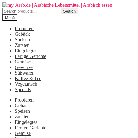
Zur
Zum
Navigation
Inhalt
Search
Search
springen
springen
for:
Menü
Probieren
Gebäck
Speisen
Zutaten
Eingelegtes
Fertige Gerichte
Gemüse
Gewürze
Süßwaren
Kaffee & Tee
Vegetarisch
Specials
Probieren
Gebäck
Speisen
Zutaten
Eingelegtes
Fertige Gerichte
Gemüse