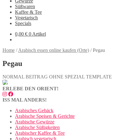
Gewürze
Süßwaren
Kaffee & Tee
Vegetarisch
Specials
0,00
€
0 Artikel
Home
/
Arabisch essen online kaufen (Orte)
/
Pegau
Pegau
NORMAL BEITRAG OHNE SPEZIAL TEMPLATE
ERLEBE DEN ORIENT!
ISS MAL ANDERS!
Arabisches Gebäck
Arabische Speisen & Gerichte
Arabische Gewürze
Arabische Süßigkeiten
Arabischer Kaffee & Tee
Arabisch vegetarisch