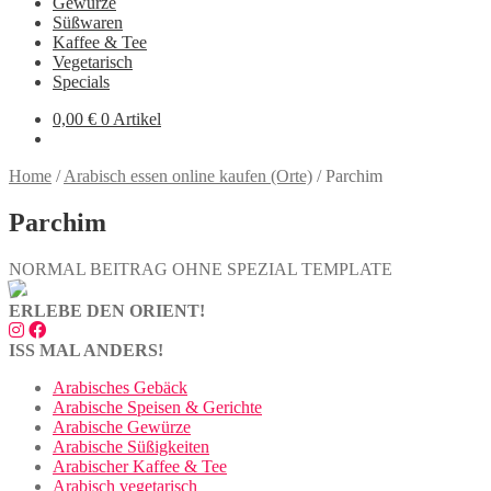
Gewürze
Süßwaren
Kaffee & Tee
Vegetarisch
Specials
0,00
€
0 Artikel
Home
/
Arabisch essen online kaufen (Orte)
/
Parchim
Parchim
NORMAL BEITRAG OHNE SPEZIAL TEMPLATE
ERLEBE DEN ORIENT!
ISS MAL ANDERS!
Arabisches Gebäck
Arabische Speisen & Gerichte
Arabische Gewürze
Arabische Süßigkeiten
Arabischer Kaffee & Tee
Arabisch vegetarisch