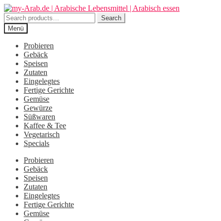
Zur
Zum
Navigation
Inhalt
Search
Search
springen
springen
for:
Menü
Probieren
Gebäck
Speisen
Zutaten
Eingelegtes
Fertige Gerichte
Gemüse
Gewürze
Süßwaren
Kaffee & Tee
Vegetarisch
Specials
Probieren
Gebäck
Speisen
Zutaten
Eingelegtes
Fertige Gerichte
Gemüse