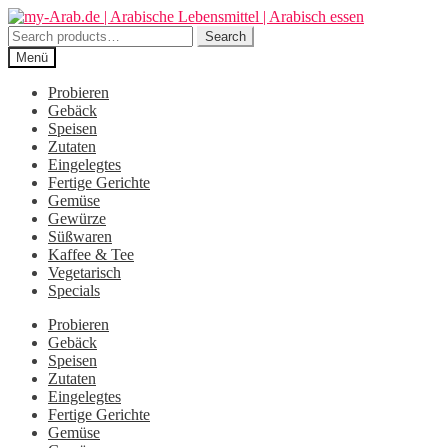
Zur
Zum
Navigation
Inhalt
Search
Search
springen
springen
for:
Menü
Probieren
Gebäck
Speisen
Zutaten
Eingelegtes
Fertige Gerichte
Gemüse
Gewürze
Süßwaren
Kaffee & Tee
Vegetarisch
Specials
Probieren
Gebäck
Speisen
Zutaten
Eingelegtes
Fertige Gerichte
Gemüse