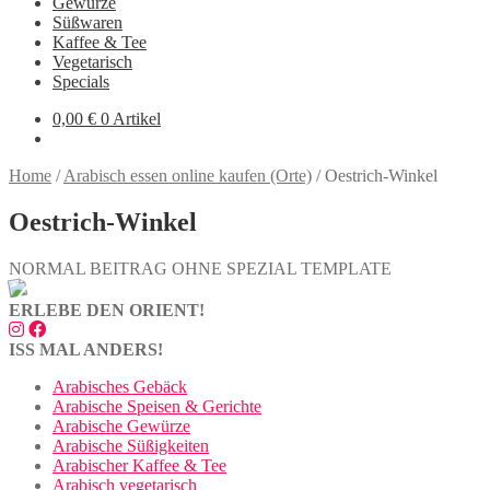
Gewürze
Süßwaren
Kaffee & Tee
Vegetarisch
Specials
0,00
€
0 Artikel
Home
/
Arabisch essen online kaufen (Orte)
/
Oestrich-Winkel
Oestrich-Winkel
NORMAL BEITRAG OHNE SPEZIAL TEMPLATE
ERLEBE DEN ORIENT!
ISS MAL ANDERS!
Arabisches Gebäck
Arabische Speisen & Gerichte
Arabische Gewürze
Arabische Süßigkeiten
Arabischer Kaffee & Tee
Arabisch vegetarisch