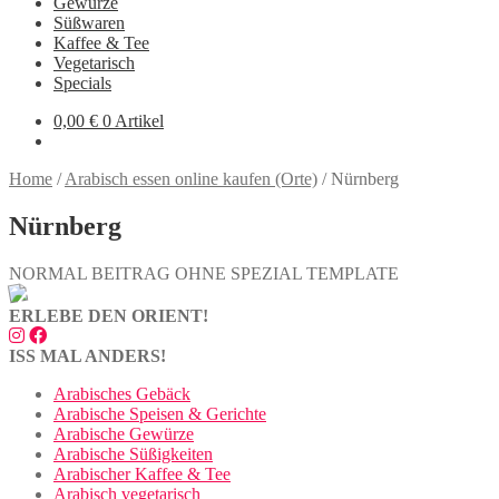
Gewürze
Süßwaren
Kaffee & Tee
Vegetarisch
Specials
0,00
€
0 Artikel
Home
/
Arabisch essen online kaufen (Orte)
/
Nürnberg
Nürnberg
NORMAL BEITRAG OHNE SPEZIAL TEMPLATE
ERLEBE DEN ORIENT!
ISS MAL ANDERS!
Arabisches Gebäck
Arabische Speisen & Gerichte
Arabische Gewürze
Arabische Süßigkeiten
Arabischer Kaffee & Tee
Arabisch vegetarisch