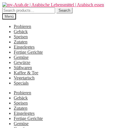
Zur
Zum
Navigation
Inhalt
Search
Search
springen
springen
for:
Menü
Probieren
Gebäck
Speisen
Zutaten
Eingelegtes
Fertige Gerichte
Gemüse
Gewürze
Süßwaren
Kaffee & Tee
Vegetarisch
Specials
Probieren
Gebäck
Speisen
Zutaten
Eingelegtes
Fertige Gerichte
Gemüse