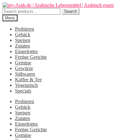
Zur
Zum
Navigation
Inhalt
Search
Search
springen
springen
for:
Menü
Probieren
Gebäck
Speisen
Zutaten
Eingelegtes
Fertige Gerichte
Gemüse
Gewürze
Süßwaren
Kaffee & Tee
Vegetarisch
Specials
Probieren
Gebäck
Speisen
Zutaten
Eingelegtes
Fertige Gerichte
Gemüse