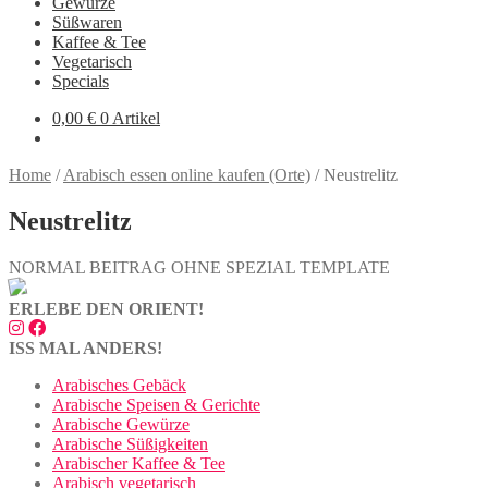
Gewürze
Süßwaren
Kaffee & Tee
Vegetarisch
Specials
0,00
€
0 Artikel
Home
/
Arabisch essen online kaufen (Orte)
/
Neustrelitz
Neustrelitz
NORMAL BEITRAG OHNE SPEZIAL TEMPLATE
ERLEBE DEN ORIENT!
ISS MAL ANDERS!
Arabisches Gebäck
Arabische Speisen & Gerichte
Arabische Gewürze
Arabische Süßigkeiten
Arabischer Kaffee & Tee
Arabisch vegetarisch