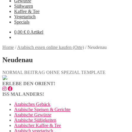
Gewürze
Süßwaren
Kaffee & Tee
Vegetarisch
Specials
0,00
€
0 Artikel
Home
/
Arabisch essen online kaufen (Orte)
/
Neudenau
Neudenau
NORMAL BEITRAG OHNE SPEZIAL TEMPLATE
ERLEBE DEN ORIENT!
ISS MAL ANDERS!
Arabisches Gebäck
Arabische Speisen & Gerichte
Arabische Gewürze
Arabische Süßigkeiten
Arabischer Kaffee & Tee
Arabisch vegetarisch