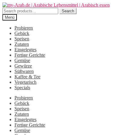
Zur
Zum
Navigation
Inhalt
Search
Search
springen
springen
for:
Menü
Probieren
Gebäck
Speisen
Zutaten
Eingelegtes
Fertige Gerichte
Gemüse
Gewürze
Süßwaren
Kaffee & Tee
Vegetarisch
Specials
Probieren
Gebäck
Speisen
Zutaten
Eingelegtes
Fertige Gerichte
Gemüse