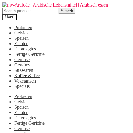
Zur
Zum
Navigation
Inhalt
Search
Search
springen
springen
for:
Menü
Probieren
Gebäck
Speisen
Zutaten
Eingelegtes
Fertige Gerichte
Gemüse
Gewürze
Süßwaren
Kaffee & Tee
Vegetarisch
Specials
Probieren
Gebäck
Speisen
Zutaten
Eingelegtes
Fertige Gerichte
Gemüse