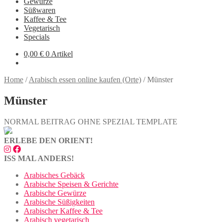
Gewürze
Süßwaren
Kaffee & Tee
Vegetarisch
Specials
0,00
€
0 Artikel
Home
/
Arabisch essen online kaufen (Orte)
/
Münster
Münster
NORMAL BEITRAG OHNE SPEZIAL TEMPLATE
ERLEBE DEN ORIENT!
ISS MAL ANDERS!
Arabisches Gebäck
Arabische Speisen & Gerichte
Arabische Gewürze
Arabische Süßigkeiten
Arabischer Kaffee & Tee
Arabisch vegetarisch