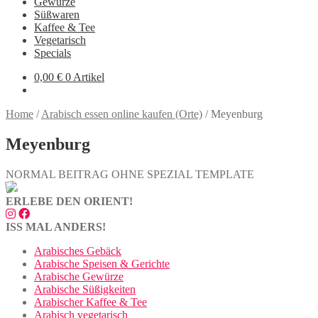
Gewürze
Süßwaren
Kaffee & Tee
Vegetarisch
Specials
0,00
€
0 Artikel
Home
/
Arabisch essen online kaufen (Orte)
/
Meyenburg
Meyenburg
NORMAL BEITRAG OHNE SPEZIAL TEMPLATE
ERLEBE DEN ORIENT!
ISS MAL ANDERS!
Arabisches Gebäck
Arabische Speisen & Gerichte
Arabische Gewürze
Arabische Süßigkeiten
Arabischer Kaffee & Tee
Arabisch vegetarisch