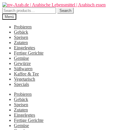
Zur
Zum
Navigation
Inhalt
Search
Search
springen
springen
for:
Menü
Probieren
Gebäck
Speisen
Zutaten
Eingelegtes
Fertige Gerichte
Gemüse
Gewürze
Süßwaren
Kaffee & Tee
Vegetarisch
Specials
Probieren
Gebäck
Speisen
Zutaten
Eingelegtes
Fertige Gerichte
Gemüse