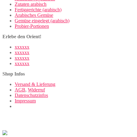
Zutaten arabisch
Fertiggerichte (arabisch)
Arabisches Gemüse
Gemüse eingelegt (arabisch)
Probier-Portionen
Erlebe den Orient!
xxxxxx
xxxxxx
xxxxxx
xxxxxx
Shop Infos
Versand & Lieferung
AGB
,
Widerruf
Datenschutzinfos
Impressum