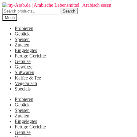
Zur
Zum
Navigation
Inhalt
Search
Search
springen
springen
for:
Menü
Probieren
Gebäck
Speisen
Zutaten
Eingelegtes
Fertige Gerichte
Gemüse
Gewürze
Süßwaren
Kaffee & Tee
Vegetarisch
Specials
Probieren
Gebäck
Speisen
Zutaten
Eingelegtes
Fertige Gerichte
Gemüse