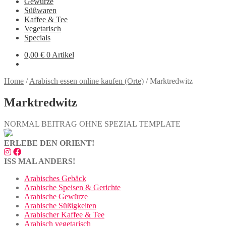
Gewürze
Süßwaren
Kaffee & Tee
Vegetarisch
Specials
0,00
€
0 Artikel
Home
/
Arabisch essen online kaufen (Orte)
/
Marktredwitz
Marktredwitz
NORMAL BEITRAG OHNE SPEZIAL TEMPLATE
ERLEBE DEN ORIENT!
ISS MAL ANDERS!
Arabisches Gebäck
Arabische Speisen & Gerichte
Arabische Gewürze
Arabische Süßigkeiten
Arabischer Kaffee & Tee
Arabisch vegetarisch