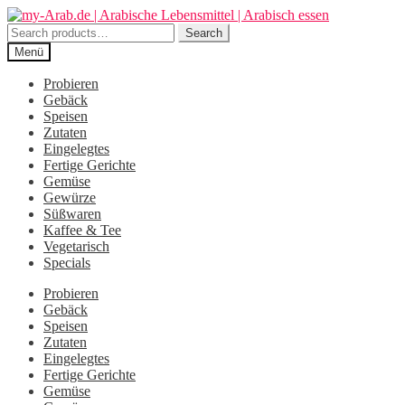
Zur
Zum
Navigation
Inhalt
Search
Search
springen
springen
for:
Menü
Probieren
Gebäck
Speisen
Zutaten
Eingelegtes
Fertige Gerichte
Gemüse
Gewürze
Süßwaren
Kaffee & Tee
Vegetarisch
Specials
Probieren
Gebäck
Speisen
Zutaten
Eingelegtes
Fertige Gerichte
Gemüse