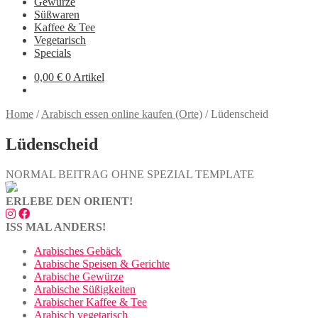
Gewürze
Süßwaren
Kaffee & Tee
Vegetarisch
Specials
0,00
€
0 Artikel
Home
/
Arabisch essen online kaufen (Orte)
/
Lüdenscheid
Lüdenscheid
NORMAL BEITRAG OHNE SPEZIAL TEMPLATE
ERLEBE DEN ORIENT!
ISS MAL ANDERS!
Arabisches Gebäck
Arabische Speisen & Gerichte
Arabische Gewürze
Arabische Süßigkeiten
Arabischer Kaffee & Tee
Arabisch vegetarisch