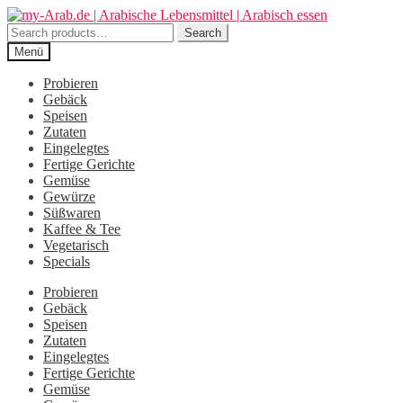
Zur
Zum
Navigation
Inhalt
Search
Search
springen
springen
for:
Menü
Probieren
Gebäck
Speisen
Zutaten
Eingelegtes
Fertige Gerichte
Gemüse
Gewürze
Süßwaren
Kaffee & Tee
Vegetarisch
Specials
Probieren
Gebäck
Speisen
Zutaten
Eingelegtes
Fertige Gerichte
Gemüse