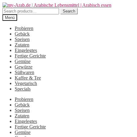
Zur
Zum
Navigation
Inhalt
Search
Search
springen
springen
for:
Menü
Probieren
Gebäck
Speisen
Zutaten
Eingelegtes
Fertige Gerichte
Gemüse
Gewürze
Süßwaren
Kaffee & Tee
Vegetarisch
Specials
Probieren
Gebäck
Speisen
Zutaten
Eingelegtes
Fertige Gerichte
Gemüse