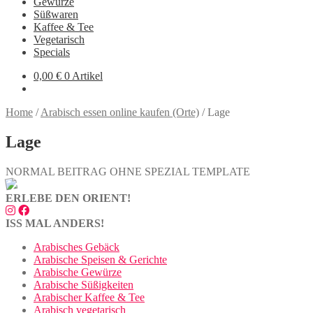
Gewürze
Süßwaren
Kaffee & Tee
Vegetarisch
Specials
0,00
€
0 Artikel
Home
/
Arabisch essen online kaufen (Orte)
/
Lage
Lage
NORMAL BEITRAG OHNE SPEZIAL TEMPLATE
ERLEBE DEN ORIENT!
ISS MAL ANDERS!
Arabisches Gebäck
Arabische Speisen & Gerichte
Arabische Gewürze
Arabische Süßigkeiten
Arabischer Kaffee & Tee
Arabisch vegetarisch