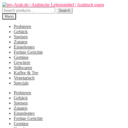
Zur
Zum
Navigation
Inhalt
Search
Search
springen
springen
for:
Menü
Probieren
Gebäck
Speisen
Zutaten
Eingelegtes
Fertige Gerichte
Gemüse
Gewürze
Süßwaren
Kaffee & Tee
Vegetarisch
Specials
Probieren
Gebäck
Speisen
Zutaten
Eingelegtes
Fertige Gerichte
Gemüse