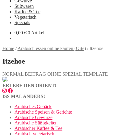
Gewürze
Süßwaren
Kaffee & Tee
Vegetarisch
Specials
0,00
€
0 Artikel
Home
/
Arabisch essen online kaufen (Orte)
/
Itzehoe
Itzehoe
NORMAL BEITRAG OHNE SPEZIAL TEMPLATE
ERLEBE DEN ORIENT!
ISS MAL ANDERS!
Arabisches Gebäck
Arabische Speisen & Gerichte
Arabische Gewürze
Arabische Süßigkeiten
Arabischer Kaffee & Tee
Arabisch vegetarisch