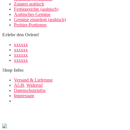
Zutaten arabisch
Fertiggerichte (arabisch)
Arabisches Gemüse
Gemüse eingelegt (arabisch)
Probier-Portionen
Erlebe den Orient!
xxxxxx
xxxxxx
xxxxxx
xxxxxx
Shop Infos
Versand & Lieferung
AGB
,
Widerruf
Datenschutzinfos
Impressum