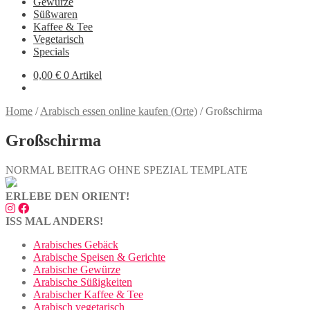
Gewürze
Süßwaren
Kaffee & Tee
Vegetarisch
Specials
0,00
€
0 Artikel
Home
/
Arabisch essen online kaufen (Orte)
/
Großschirma
Großschirma
NORMAL BEITRAG OHNE SPEZIAL TEMPLATE
ERLEBE DEN ORIENT!
ISS MAL ANDERS!
Arabisches Gebäck
Arabische Speisen & Gerichte
Arabische Gewürze
Arabische Süßigkeiten
Arabischer Kaffee & Tee
Arabisch vegetarisch