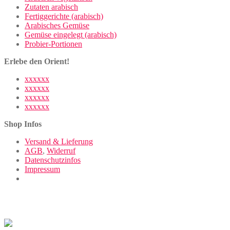
Zutaten arabisch
Fertiggerichte (arabisch)
Arabisches Gemüse
Gemüse eingelegt (arabisch)
Probier-Portionen
Erlebe den Orient!
xxxxxx
xxxxxx
xxxxxx
xxxxxx
Shop Infos
Versand & Lieferung
AGB
,
Widerruf
Datenschutzinfos
Impressum