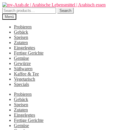
Zur
Zum
Navigation
Inhalt
Search
Search
springen
springen
for:
Menü
Probieren
Gebäck
Speisen
Zutaten
Eingelegtes
Fertige Gerichte
Gemüse
Gewürze
Süßwaren
Kaffee & Tee
Vegetarisch
Specials
Probieren
Gebäck
Speisen
Zutaten
Eingelegtes
Fertige Gerichte
Gemüse