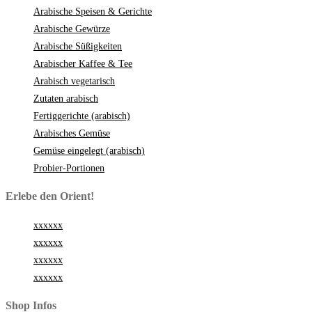
Arabische Speisen & Gerichte
Arabische Gewürze
Arabische Süßigkeiten
Arabischer Kaffee & Tee
Arabisch vegetarisch
Zutaten arabisch
Fertiggerichte (arabisch)
Arabisches Gemüse
Gemüse eingelegt (arabisch)
Probier-Portionen
Erlebe den Orient!
xxxxxx
xxxxxx
xxxxxx
xxxxxx
Shop Infos