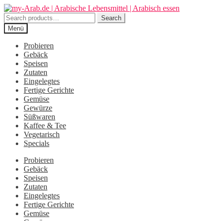
Zur
Zum
Navigation
Inhalt
Search
Search
springen
springen
for:
Menü
Probieren
Gebäck
Speisen
Zutaten
Eingelegtes
Fertige Gerichte
Gemüse
Gewürze
Süßwaren
Kaffee & Tee
Vegetarisch
Specials
Probieren
Gebäck
Speisen
Zutaten
Eingelegtes
Fertige Gerichte
Gemüse