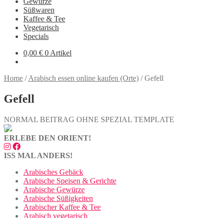
Gewürze
Süßwaren
Kaffee & Tee
Vegetarisch
Specials
0,00
€
0 Artikel
Home
/
Arabisch essen online kaufen (Orte)
/
Gefell
Gefell
NORMAL BEITRAG OHNE SPEZIAL TEMPLATE
ERLEBE DEN ORIENT!
ISS MAL ANDERS!
Arabisches Gebäck
Arabische Speisen & Gerichte
Arabische Gewürze
Arabische Süßigkeiten
Arabischer Kaffee & Tee
Arabisch vegetarisch