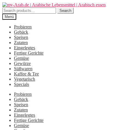
Zur
Zum
Navigation
Inhalt
Search
Search
springen
springen
for:
Menü
Probieren
Gebäck
Speisen
Zutaten
Eingelegtes
Fertige Gerichte
Gemüse
Gewürze
Süßwaren
Kaffee & Tee
Vegetarisch
Specials
Probieren
Gebäck
Speisen
Zutaten
Eingelegtes
Fertige Gerichte
Gemüse