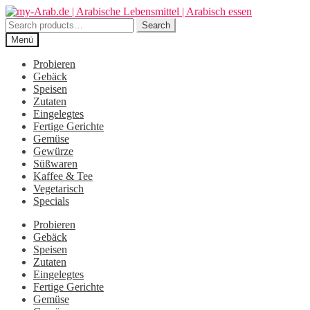
Zur
Zum
Navigation
Inhalt
Search
Search
springen
springen
for:
Menü
Probieren
Gebäck
Speisen
Zutaten
Eingelegtes
Fertige Gerichte
Gemüse
Gewürze
Süßwaren
Kaffee & Tee
Vegetarisch
Specials
Probieren
Gebäck
Speisen
Zutaten
Eingelegtes
Fertige Gerichte
Gemüse