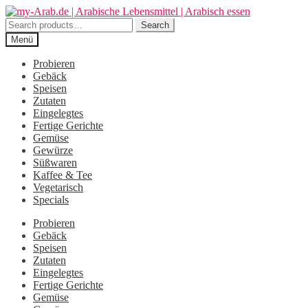
Zur
Zum
Navigation
Inhalt
Search
Search
springen
springen
for:
Menü
Probieren
Gebäck
Speisen
Zutaten
Eingelegtes
Fertige Gerichte
Gemüse
Gewürze
Süßwaren
Kaffee & Tee
Vegetarisch
Specials
Probieren
Gebäck
Speisen
Zutaten
Eingelegtes
Fertige Gerichte
Gemüse