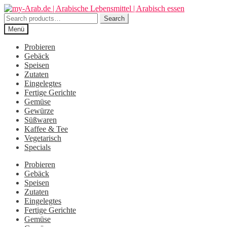
Zur
Zum
Navigation
Inhalt
Search
Search
springen
springen
for:
Menü
Probieren
Gebäck
Speisen
Zutaten
Eingelegtes
Fertige Gerichte
Gemüse
Gewürze
Süßwaren
Kaffee & Tee
Vegetarisch
Specials
Probieren
Gebäck
Speisen
Zutaten
Eingelegtes
Fertige Gerichte
Gemüse