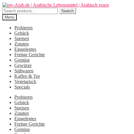
Zur
Zum
Navigation
Inhalt
Search
Search
springen
springen
for:
Menü
Probieren
Gebäck
Speisen
Zutaten
Eingelegtes
Fertige Gerichte
Gemüse
Gewürze
Süßwaren
Kaffee & Tee
Vegetarisch
Specials
Probieren
Gebäck
Speisen
Zutaten
Eingelegtes
Fertige Gerichte
Gemüse