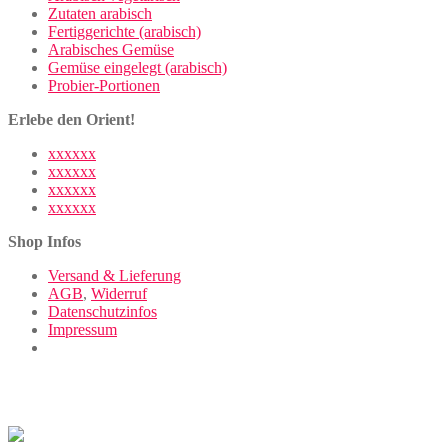
Zutaten arabisch
Fertiggerichte (arabisch)
Arabisches Gemüse
Gemüse eingelegt (arabisch)
Probier-Portionen
Erlebe den Orient!
xxxxxx
xxxxxx
xxxxxx
xxxxxx
Shop Infos
Versand & Lieferung
AGB
,
Widerruf
Datenschutzinfos
Impressum