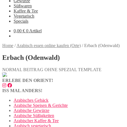
Gewürze
Süßwaren
Kaffee & Tee
Vegetarisch
Specials
0,00
€
0 Artikel
Home
/
Arabisch essen online kaufen (Orte)
/
Erbach (Odenwald)
Erbach (Odenwald)
NORMAL BEITRAG OHNE SPEZIAL TEMPLATE
ERLEBE DEN ORIENT!
ISS MAL ANDERS!
Arabisches Gebäck
Arabische Speisen & Gerichte
Arabische Gewürze
Arabische Süßigkeiten
Arabischer Kaffee & Tee
Arabisch vegetarisch