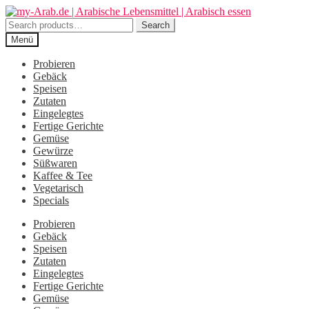
Zur
Zum
Navigation
Inhalt
Search
Search
springen
springen
for:
Menü
Probieren
Gebäck
Speisen
Zutaten
Eingelegtes
Fertige Gerichte
Gemüse
Gewürze
Süßwaren
Kaffee & Tee
Vegetarisch
Specials
Probieren
Gebäck
Speisen
Zutaten
Eingelegtes
Fertige Gerichte
Gemüse