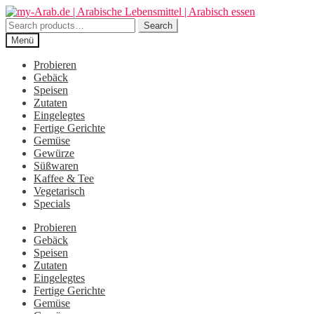
Zur
Zum
Navigation
Inhalt
Search
Search
springen
springen
for:
Menü
Probieren
Gebäck
Speisen
Zutaten
Eingelegtes
Fertige Gerichte
Gemüse
Gewürze
Süßwaren
Kaffee & Tee
Vegetarisch
Specials
Probieren
Gebäck
Speisen
Zutaten
Eingelegtes
Fertige Gerichte
Gemüse