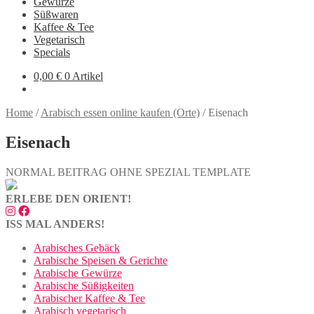
Gewürze
Süßwaren
Kaffee & Tee
Vegetarisch
Specials
0,00
€
0 Artikel
Home
/
Arabisch essen online kaufen (Orte)
/
Eisenach
Eisenach
NORMAL BEITRAG OHNE SPEZIAL TEMPLATE
ERLEBE DEN ORIENT!
ISS MAL ANDERS!
Arabisches Gebäck
Arabische Speisen & Gerichte
Arabische Gewürze
Arabische Süßigkeiten
Arabischer Kaffee & Tee
Arabisch vegetarisch