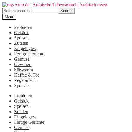
Zur
Zum
Navigation
Inhalt
Search
Search
springen
springen
for:
Menü
Probieren
Gebäck
Speisen
Zutaten
Eingelegtes
Fertige Gerichte
Gemüse
Gewürze
Süßwaren
Kaffee & Tee
Vegetarisch
Specials
Probieren
Gebäck
Speisen
Zutaten
Eingelegtes
Fertige Gerichte
Gemüse