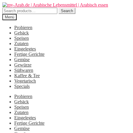
Zur
Zum
Navigation
Inhalt
Search
Search
springen
springen
for:
Menü
Probieren
Gebäck
Speisen
Zutaten
Eingelegtes
Fertige Gerichte
Gemüse
Gewürze
Süßwaren
Kaffee & Tee
Vegetarisch
Specials
Probieren
Gebäck
Speisen
Zutaten
Eingelegtes
Fertige Gerichte
Gemüse