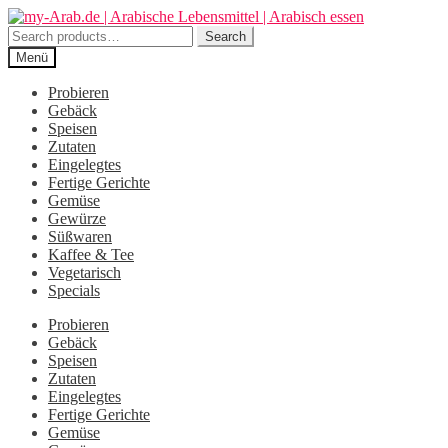
Zur
Zum
Navigation
Inhalt
Search
Search
springen
springen
for:
Menü
Probieren
Gebäck
Speisen
Zutaten
Eingelegtes
Fertige Gerichte
Gemüse
Gewürze
Süßwaren
Kaffee & Tee
Vegetarisch
Specials
Probieren
Gebäck
Speisen
Zutaten
Eingelegtes
Fertige Gerichte
Gemüse