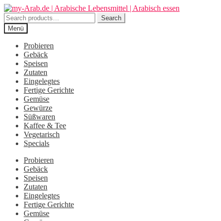
Zur
Zum
Navigation
Inhalt
Search
Search
springen
springen
for:
Menü
Probieren
Gebäck
Speisen
Zutaten
Eingelegtes
Fertige Gerichte
Gemüse
Gewürze
Süßwaren
Kaffee & Tee
Vegetarisch
Specials
Probieren
Gebäck
Speisen
Zutaten
Eingelegtes
Fertige Gerichte
Gemüse