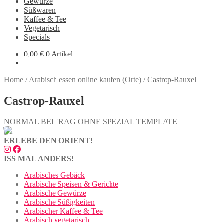
Gewürze
Süßwaren
Kaffee & Tee
Vegetarisch
Specials
0,00
€
0 Artikel
Home
/
Arabisch essen online kaufen (Orte)
/
Castrop-Rauxel
Castrop-Rauxel
NORMAL BEITRAG OHNE SPEZIAL TEMPLATE
ERLEBE DEN ORIENT!
ISS MAL ANDERS!
Arabisches Gebäck
Arabische Speisen & Gerichte
Arabische Gewürze
Arabische Süßigkeiten
Arabischer Kaffee & Tee
Arabisch vegetarisch