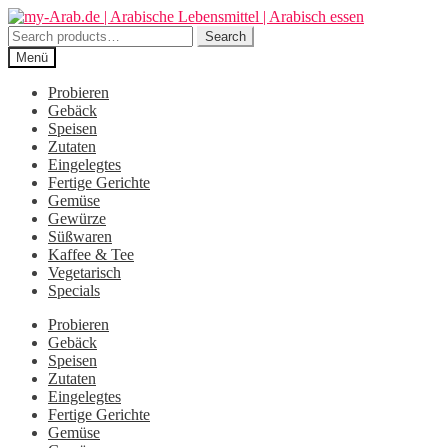
Zur
Zum
Navigation
Inhalt
Search
Search
springen
springen
for:
Menü
Probieren
Gebäck
Speisen
Zutaten
Eingelegtes
Fertige Gerichte
Gemüse
Gewürze
Süßwaren
Kaffee & Tee
Vegetarisch
Specials
Probieren
Gebäck
Speisen
Zutaten
Eingelegtes
Fertige Gerichte
Gemüse