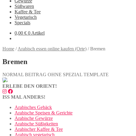
Gewürze
Süßwaren
Kaffee & Tee
Vegetarisch
Specials
0,00
€
0 Artikel
Home
/
Arabisch essen online kaufen (Orte)
/
Bremen
Bremen
NORMAL BEITRAG OHNE SPEZIAL TEMPLATE
ERLEBE DEN ORIENT!
ISS MAL ANDERS!
Arabisches Gebäck
Arabische Speisen & Gerichte
Arabische Gewürze
Arabische Süßigkeiten
Arabischer Kaffee & Tee
Arabisch vegetarisch