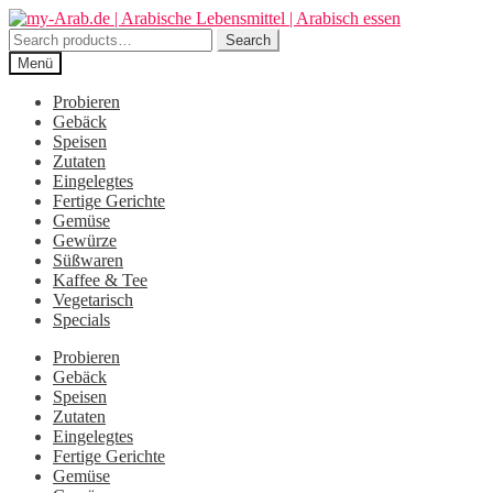
Zur
Zum
Navigation
Inhalt
Search
Search
springen
springen
for:
Menü
Probieren
Gebäck
Speisen
Zutaten
Eingelegtes
Fertige Gerichte
Gemüse
Gewürze
Süßwaren
Kaffee & Tee
Vegetarisch
Specials
Probieren
Gebäck
Speisen
Zutaten
Eingelegtes
Fertige Gerichte
Gemüse