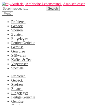
Zur
Zum
Navigation
Inhalt
Search
Search
springen
springen
for:
Menü
Probieren
Gebäck
Speisen
Zutaten
Eingelegtes
Fertige Gerichte
Gemüse
Gewürze
Süßwaren
Kaffee & Tee
Vegetarisch
Specials
Probieren
Gebäck
Speisen
Zutaten
Eingelegtes
Fertige Gerichte
Gemüse