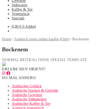
Gewürze
Süßwaren
Kaffee & Tee
Vegetarisch
Specials
0,00
€
0 Artikel
Home
/
Arabisch essen online kaufen (Orte)
/
Bockenem
Bockenem
NORMAL BEITRAG OHNE SPEZIAL TEMPLATE
ERLEBE DEN ORIENT!
ISS MAL ANDERS!
Arabisches Gebäck
Arabische Speisen & Gerichte
Arabische Gewürze
Arabische Süßigkeiten
Arabischer Kaffee & Tee
Arabisch vegetarisch