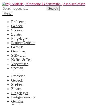
Zur
Zum
Navigation
Inhalt
Search
Search
springen
springen
for:
Menü
Probieren
Gebäck
Speisen
Zutaten
Eingelegtes
Fertige Gerichte
Gemüse
Gewürze
Süßwaren
Kaffee & Tee
Vegetarisch
Specials
Probieren
Gebäck
Speisen
Zutaten
Eingelegtes
Fertige Gerichte
Gemüse