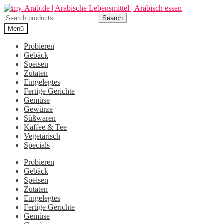
Zur
Zum
Navigation
Inhalt
Search
Search
springen
springen
for:
Menü
Probieren
Gebäck
Speisen
Zutaten
Eingelegtes
Fertige Gerichte
Gemüse
Gewürze
Süßwaren
Kaffee & Tee
Vegetarisch
Specials
Probieren
Gebäck
Speisen
Zutaten
Eingelegtes
Fertige Gerichte
Gemüse