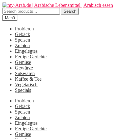
Zur
Zum
Navigation
Inhalt
Search
Search
springen
springen
for:
Menü
Probieren
Gebäck
Speisen
Zutaten
Eingelegtes
Fertige Gerichte
Gemüse
Gewürze
Süßwaren
Kaffee & Tee
Vegetarisch
Specials
Probieren
Gebäck
Speisen
Zutaten
Eingelegtes
Fertige Gerichte
Gemüse