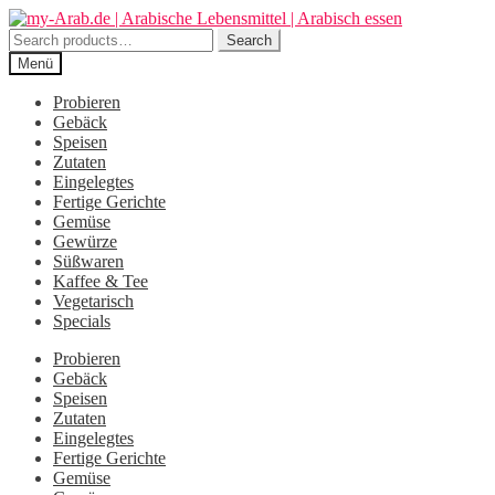
Zur
Zum
Navigation
Inhalt
Search
Search
springen
springen
for:
Menü
Probieren
Gebäck
Speisen
Zutaten
Eingelegtes
Fertige Gerichte
Gemüse
Gewürze
Süßwaren
Kaffee & Tee
Vegetarisch
Specials
Probieren
Gebäck
Speisen
Zutaten
Eingelegtes
Fertige Gerichte
Gemüse