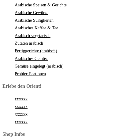
Arabische Speisen & Gerichte
Arabische Gewürze
Arabische Süßigkeiten
Arabischer Kaffee & Tee
Arabisch vegetarisch
Zutaten arabisch
Fertiggerichte (arabisch)
Arabisches Gemüse
Gemüse eingelegt (arabisch)
Probier-Portionen
Erlebe den Orient!
xxxxxx
xxxxxx
xxxxxx
xxxxxx
Shop Infos