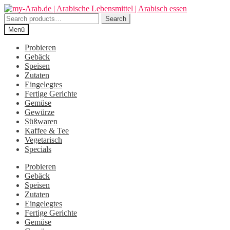
Zur
Zum
Navigation
Inhalt
Search
Search
springen
springen
for:
Menü
Probieren
Gebäck
Speisen
Zutaten
Eingelegtes
Fertige Gerichte
Gemüse
Gewürze
Süßwaren
Kaffee & Tee
Vegetarisch
Specials
Probieren
Gebäck
Speisen
Zutaten
Eingelegtes
Fertige Gerichte
Gemüse